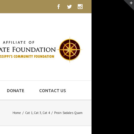
Facebook
Twitter
Instagram
DONATE
CONTACT US
Home
/
Cat 1
,
Cat 3
,
Cat 4
/
Proin Sodales Quam