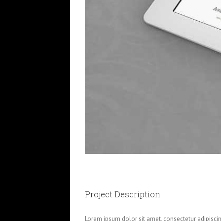
Project Description
Lorem ipsum dolor sit amet, consectetur adipiscin