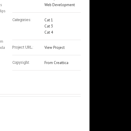
is
Web Development
dips
Categories:
Cat 1
Cat 3
Cat 4
lam
Project URL:
uada
View Project
Copyright:
From Creattica