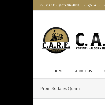
Call C.A.R.E. at (662) 284-4858
|
care@corinth.ms
HOME
ABOUT US
Proin Sodales Quam