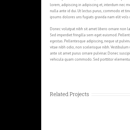
lorem, adipiscing in adipiscing et, interdum nec met
nulla ante id dui. Ut lectus purus, commodo et tin
ipsums dolores uns fugiats gravida nam elit vols 
Donec volutpat nibh sit amet libero ornare non la
Sed imperdiet fringilla sem eget euismod. Pellen
egestas. Pellentesque adipiscing, neque ut pulvina
vitae nibh odio, non scelerisque nibh. Vestibulum 
ante sit amet purus ornare pulvinar. Donec susci
vehicula quam commodo. Sed porttitor elemen
Related Projects