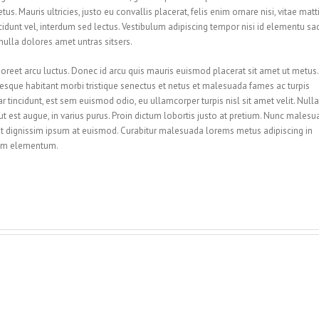
us. Mauris ultricies, justo eu convallis placerat, felis enim ornare nisi, vitae matt
cidunt vel, interdum sed lectus. Vestibulum adipiscing tempor nisi id elementu sa
nulla dolores amet untras sitsers.
oreet arcu luctus. Donec id arcu quis mauris euismod placerat sit amet ut metus.
tesque habitant morbi tristique senectus et netus et malesuada fames ac turpis
r tincidunt, est sem euismod odio, eu ullamcorper turpis nisl sit amet velit. Nul
ut est augue, in varius purus. Proin dictum lobortis justo at pretium. Nunc males
pit dignissim ipsum at euismod. Curabitur malesuada lorems metus adipiscing in
tum elementum.